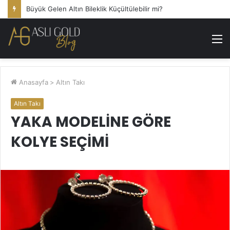
Büyük Gelen Altın Bileklik Küçültülebilir mi?
M
Anasayfa
>
Altın Takı
Altın Takı
YAKA MODELINE GÖRE
KOLYE SEÇIMI