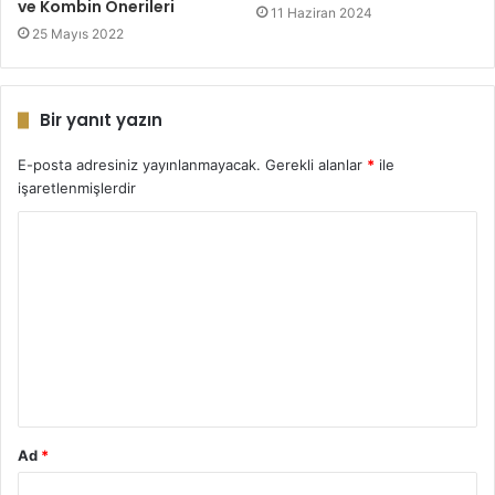
ve Kombin Önerileri
11 Haziran 2024
25 Mayıs 2022
Bir yanıt yazın
E-posta adresiniz yayınlanmayacak.
Gerekli alanlar
*
ile
işaretlenmişlerdir
Y
o
r
u
m
*
Ad
*