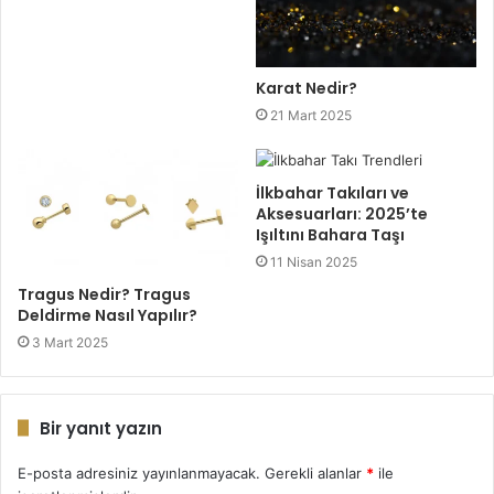
Karat Nedir?
21 Mart 2025
İlkbahar Takıları ve
Aksesuarları: 2025’te
Işıltını Bahara Taşı
11 Nisan 2025
Tragus Nedir? Tragus
Deldirme Nasıl Yapılır?
3 Mart 2025
Bir yanıt yazın
E-posta adresiniz yayınlanmayacak.
Gerekli alanlar
*
ile