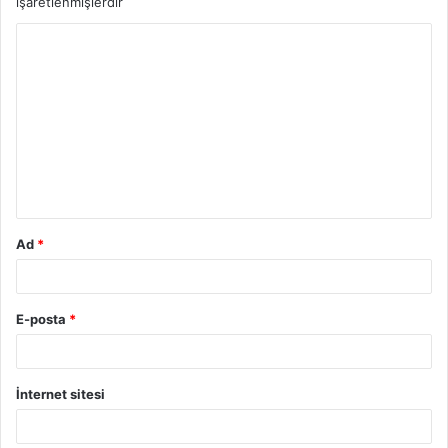
işaretlenmişlerdir
Y
o
r
u
m
*
Ad
*
E-posta
*
İnternet sitesi