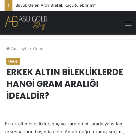
Büyük Gelen Altın Bileklik Küçültülebilir mi?
M
Anasayfa
>
Genel
Genel
ERKEK ALTIN BILEKLIKLERDE
HANGI GRAM ARALIĞI
İDEALDIR?
Erkek altın bileklikler, güç ve zarafeti bir arada yansıtan
aksesuarların başında gelir. Ancak doğru gramaj seçimi,