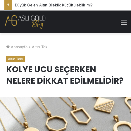
Büyük Gelen Altın Bileklik Küçültülebilir mi?
M
Anasayfa
>
Altın Takı
Altın Takı
KOLYE UCU SEÇERKEN
NELERE DIKKAT EDILMELIDIR?