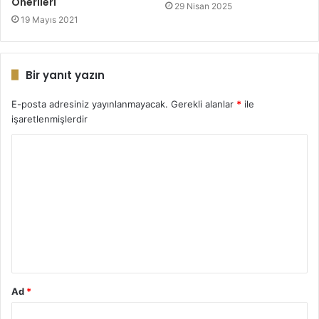
Önerileri
29 Nisan 2025
19 Mayıs 2021
Bir yanıt yazın
E-posta adresiniz yayınlanmayacak.
Gerekli alanlar
*
ile
işaretlenmişlerdir
Y
o
r
u
m
*
Ad
*