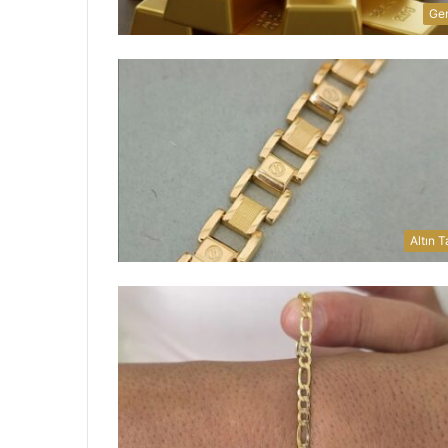
Ge
Altın T