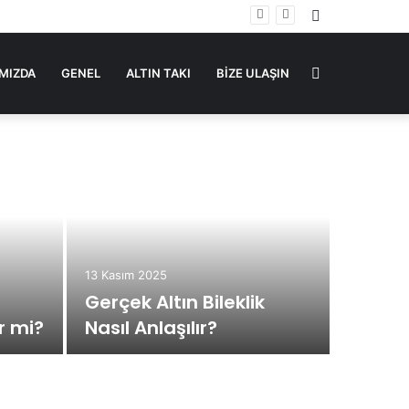
Rastgele
Makale
Arama
MIZDA
GENEL
ALTIN TAKI
BIZE ULAŞIN
yap
...
13 Kasım 2025
Gerçek Altın Bileklik
ir mi?
Nasıl Anlaşılır?