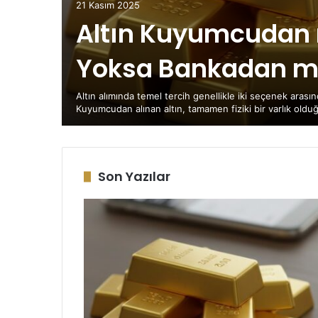
21 Kasım 2025
Altın Kuyumcudan 
Yoksa Bankadan m
 Alışa
Altın alımında temel tercih genellikle iki seçenek arası
ır?
Kuyumcudan alınan altın, tamamen fiziki bir varlık old
Son Yazılar