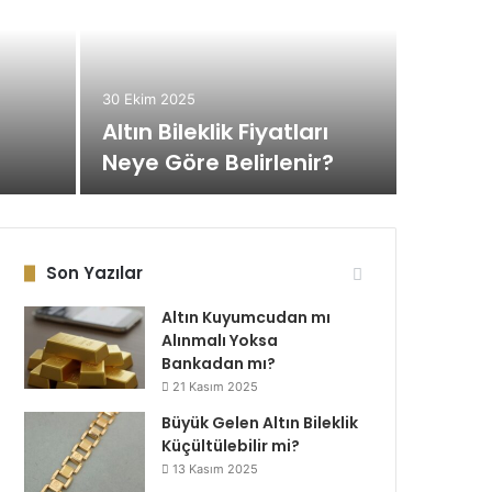
24 Ekim 2
Baş
Ne 
30 Ekim 2025
Altın Bileklik Fiyatları
Baş parmağ
Neye Göre Belirlenir?
edilmiştir
Son Yazılar
Altın Kuyumcudan mı
Alınmalı Yoksa
Bankadan mı?
21 Kasım 2025
Büyük Gelen Altın Bileklik
Küçültülebilir mi?
13 Kasım 2025