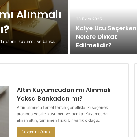
mı Alınmalı
30 Ekim 2025
ı?
Kolye Ucu Seçerken
Nelere Dikkat
nda yapılır: kuyumcu ve banka.
Edilmelidir?
uğu…
Altın Kuyumcudan mı Alınmalı
Yoksa Bankadan mı?
Altın alımında temel tercih genellikle iki seçenek
arasında yapılır: kuyumcu ve banka. Kuyumcudan
alınan altın, tamamen fiziki bir varlık olduğu…
Devamını Oku »