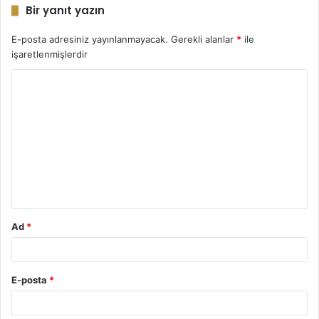
Bir yanıt yazın
E-posta adresiniz yayınlanmayacak.
Gerekli alanlar
*
ile
işaretlenmişlerdir
Y
o
r
u
m
*
Ad
*
E-posta
*