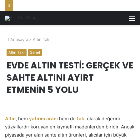
M
Anasayfa
>
Altın Takı
Altın Takı
Genel
EVDE ALTIN TESTI: GERÇEK VE
SAHTE ALTINI AYIRT
ETMENIN 5 YOLU
Altın
, hem
yatırım aracı
hem de
takı
olarak değerini
yüzyıllardır koruyan en kıymetli madenlerden biridir. Ancak
piyasada yer alan sahte altın ürünleri, alıcılar için büyük