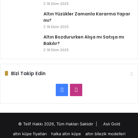
16 Ekim 2025
Altın Yüzükler Zamanla Kararma Yapar
mı?
16 Ekim 2025
Altın Bozdururken Alışa mı Satışa mı
Bakılır?
16 Ekim 2025
Bizi Takip Edin
Facebook
Instagram
© Telif Hakkı 2026, Tüm Hakları Saklıdır |
Aslı Gold
altın küpe fiyatları
halka altın küpe
altın bilezik modelleri