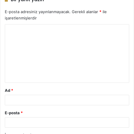
E-posta adresiniz yayınlanmayacak.
Gerekli alanlar
*
ile
işaretlenmişlerdir
Y
o
r
u
m
*
Ad
*
E-posta
*