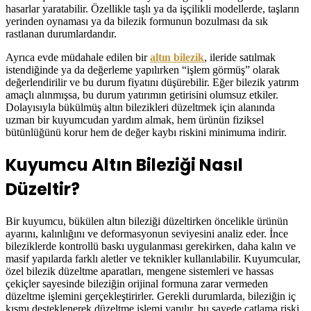
hasarlar yaratabilir. Özellikle taşlı ya da işçilikli modellerde, taşların
yerinden oynaması ya da bilezik formunun bozulması da sık
rastlanan durumlardandır.
Ayrıca evde müdahale edilen bir
altın bilezik
, ileride satılmak
istendiğinde ya da değerleme yapılırken “işlem görmüş” olarak
değerlendirilir ve bu durum fiyatını düşürebilir. Eğer bilezik yatırım
amaçlı alınmışsa, bu durum yatırımın getirisini olumsuz etkiler.
Dolayısıyla bükülmüş altın bilezikleri düzeltmek için alanında
uzman bir kuyumcudan yardım almak, hem ürünün fiziksel
bütünlüğünü korur hem de değer kaybı riskini minimuma indirir.
Kuyumcu Altın Bileziği Nasıl
Düzeltir?
Bir kuyumcu, bükülen altın bileziği düzeltirken öncelikle ürünün
ayarını, kalınlığını ve deformasyonun seviyesini analiz eder. İnce
bileziklerde kontrollü baskı uygulanması gerekirken, daha kalın ve
masif yapılarda farklı aletler ve teknikler kullanılabilir. Kuyumcular,
özel bilezik düzeltme aparatları, mengene sistemleri ve hassas
çekiçler sayesinde bileziğin orijinal formuna zarar vermeden
düzeltme işlemini gerçekleştirirler. Gerekli durumlarda, bileziğin iç
kısmı desteklenerek düzeltme işlemi yapılır, bu sayede çatlama riski