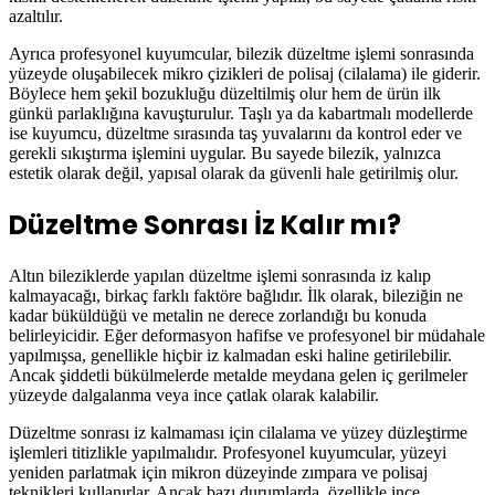
azaltılır.
Ayrıca profesyonel kuyumcular, bilezik düzeltme işlemi sonrasında
yüzeyde oluşabilecek mikro çizikleri de polisaj (cilalama) ile giderir.
Böylece hem şekil bozukluğu düzeltilmiş olur hem de ürün ilk
günkü parlaklığına kavuşturulur. Taşlı ya da kabartmalı modellerde
ise kuyumcu, düzeltme sırasında taş yuvalarını da kontrol eder ve
gerekli sıkıştırma işlemini uygular. Bu sayede bilezik, yalnızca
estetik olarak değil, yapısal olarak da güvenli hale getirilmiş olur.
Düzeltme Sonrası İz Kalır mı?
Altın bileziklerde yapılan düzeltme işlemi sonrasında iz kalıp
kalmayacağı, birkaç farklı faktöre bağlıdır. İlk olarak, bileziğin ne
kadar büküldüğü ve metalin ne derece zorlandığı bu konuda
belirleyicidir. Eğer deformasyon hafifse ve profesyonel bir müdahale
yapılmışsa, genellikle hiçbir iz kalmadan eski haline getirilebilir.
Ancak şiddetli bükülmelerde metalde meydana gelen iç gerilmeler
yüzeyde dalgalanma veya ince çatlak olarak kalabilir.
Düzeltme sonrası iz kalmaması için cilalama ve yüzey düzleştirme
işlemleri titizlikle yapılmalıdır. Profesyonel kuyumcular, yüzeyi
yeniden parlatmak için mikron düzeyinde zımpara ve polisaj
teknikleri kullanırlar. Ancak bazı durumlarda, özellikle ince