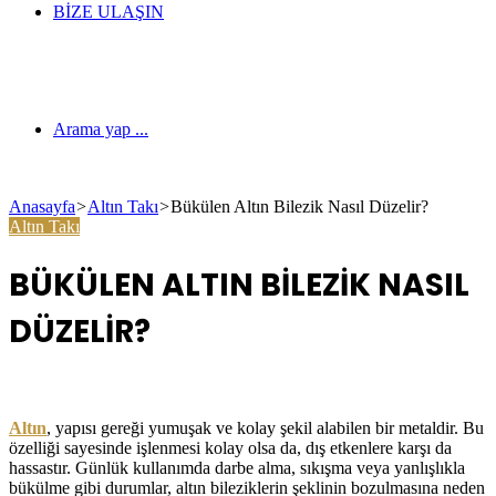
BIZE ULAŞIN
Arama yap ...
Anasayfa
>
Altın Takı
>
Bükülen Altın Bilezik Nasıl Düzelir?
Altın Takı
BÜKÜLEN ALTIN BILEZIK NASIL
DÜZELIR?
Altın
, yapısı gereği yumuşak ve kolay şekil alabilen bir metaldir. Bu
özelliği sayesinde işlenmesi kolay olsa da, dış etkenlere karşı da
hassastır. Günlük kullanımda darbe alma, sıkışma veya yanlışlıkla
bükülme gibi durumlar, altın bileziklerin şeklinin bozulmasına neden