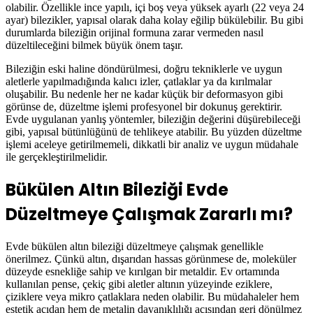
olabilir. Özellikle ince yapılı, içi boş veya yüksek ayarlı (22 veya 24
ayar) bilezikler, yapısal olarak daha kolay eğilip bükülebilir. Bu gibi
durumlarda bileziğin orijinal formuna zarar vermeden nasıl
düzeltileceğini bilmek büyük önem taşır.
Bileziğin eski haline döndürülmesi, doğru tekniklerle ve uygun
aletlerle yapılmadığında kalıcı izler, çatlaklar ya da kırılmalar
oluşabilir. Bu nedenle her ne kadar küçük bir deformasyon gibi
görünse de, düzeltme işlemi profesyonel bir dokunuş gerektirir.
Evde uygulanan yanlış yöntemler, bileziğin değerini düşürebileceği
gibi, yapısal bütünlüğünü de tehlikeye atabilir. Bu yüzden düzeltme
işlemi aceleye getirilmemeli, dikkatli bir analiz ve uygun müdahale
ile gerçekleştirilmelidir.
Bükülen Altın Bileziği Evde
Düzeltmeye Çalışmak Zararlı mı?
Evde bükülen altın bileziği düzeltmeye çalışmak genellikle
önerilmez. Çünkü altın, dışarıdan hassas görünmese de, moleküler
düzeyde esnekliğe sahip ve kırılgan bir metaldir. Ev ortamında
kullanılan pense, çekiç gibi aletler altının yüzeyinde eziklere,
çiziklere veya mikro çatlaklara neden olabilir. Bu müdahaleler hem
estetik açıdan hem de metalin dayanıklılığı açısından geri dönülmez