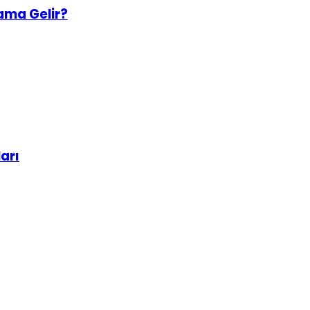
ama Gelir?
arı