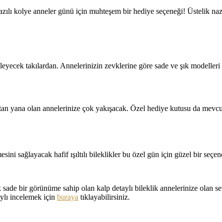
yazılı kolye anneler günü için muhteşem bir hediye seçeneği! Üstelik n
yüleyecek takılardan. Annelerinizin zevklerine göre sade ve şık modelleri
ıktan yana olan annelerinize çok yakışacak. Özel hediye kutusu da mevc
sini sağlayacak hafif ışıltılı bileklikler bu özel gün için güzel bir seçene
 sade bir görünüme sahip olan kalp detaylı bileklik annelerinize olan 
aylı incelemek için
buraya
tıklayabilirsiniz.