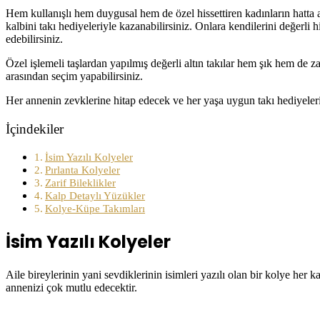
Hem kullanışlı hem duygusal hem de özel hissettiren kadınların hatta a
kalbini takı hediyeleriyle kazanabilirsiniz. Onlara kendilerini değerli 
edebilirsiniz.
Özel işlemeli taşlardan yapılmış değerli altın takılar hem şık hem de z
arasından seçim yapabilirsiniz.
Her annenin zevklerine hitap edecek ve her yaşa uygun takı hediyele
İçindekiler
İsim Yazılı Kolyeler
Pırlanta Kolyeler
Zarif Bileklikler
Kalp Detaylı Yüzükler
Kolye-Küpe Takımları
İsim Yazılı Kolyeler
Aile bireylerinin yani sevdiklerinin isimleri yazılı olan bir kolye her 
annenizi çok mutlu edecektir.