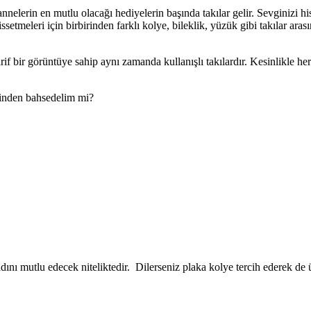
nnelerin en mutlu olacağı hediyelerin başında takılar gelir. Sevginizi h
hissetmeleri için birbirinden farklı kolye, bileklik, yüzük gibi takılar a
arif bir görüntüye sahip aynı zamanda kullanışlı takılardır. Kesinlikle he
rinden bahsedelim mi?
kadını mutlu edecek niteliktedir. Dilerseniz plaka kolye tercih ederek de ü