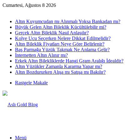
Cumartesi, Ağustos 8 2026
Son Yazılar
Altın Kuyumcudan mı Alınmalı Yoksa Bankadan mı?
Büyük Gelen Altın Bileklik Küçültülebilir mi?
Gerçek Altın Bileklik Nasıl Anlaşılır?
Kolye Ucu Seçerken Nelere Dikkat Edilmelidir?
Altın Bileklik Fiyatları Neye Göre Belirlenir?
Baş Parmağa Yüzük Takmak Ne Anlama Gelir?
İnternetten Altın Alınır mı?
Erkek Altın Bilekliklerde Hangi Gram Aralığı İdealdir?
Altın Yüzükler Zamanla Kararma Yapar mı?
Altın Bozdururken Alışa mı Satışa mı Bakılır?
Rastgele Makale
Menü