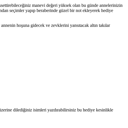
issettirebileceğiniz manevi değeri yüksek olan bu günde annelerinizin
rasından seçimler yapıp beraberinde güzel bir not ekleyerek hediye
r annenin hoşuna gidecek ve zevklerini yansıtacak altın takılar
zerine dilediğiniz isimleri yazdırabilirsiniz bu hediye kesinlikle