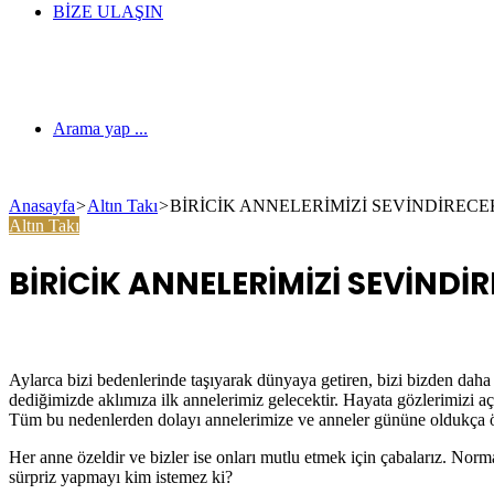
BIZE ULAŞIN
Arama yap ...
Anasayfa
>
Altın Takı
>
BİRİCİK ANNELERİMİZİ SEVİNDİRECE
Altın Takı
BİRİCİK ANNELERİMİZİ SEVİNDİR
Aylarca bizi bedenlerinde taşıyarak dünyaya getiren, bizi bizden daha 
dediğimizde aklımıza ilk annelerimiz gelecektir. Hayata gözlerimizi 
Tüm bu nedenlerden dolayı annelerimize ve anneler gününe oldukça önem
Her anne özeldir ve bizler ise onları mutlu etmek için çabalarız. Nor
sürpriz yapmayı kim istemez ki?