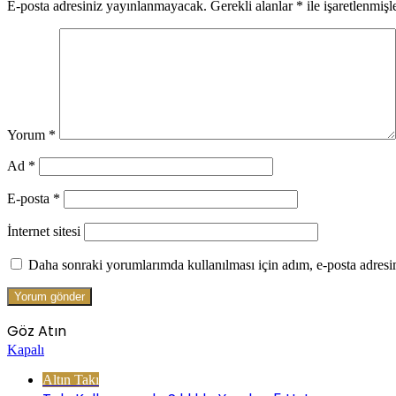
E-posta adresiniz yayınlanmayacak.
Gerekli alanlar
*
ile işaretlenmişl
Yorum
*
Ad
*
E-posta
*
İnternet sitesi
Daha sonraki yorumlarımda kullanılması için adım, e-posta adresim
Göz Atın
Kapalı
Altın Takı