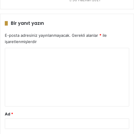
Bir yanıt yazın
E-posta adresiniz yayınlanmayacak.
Gerekli alanlar
*
ile
işaretlenmişlerdir
Y
o
r
u
m
*
Ad
*