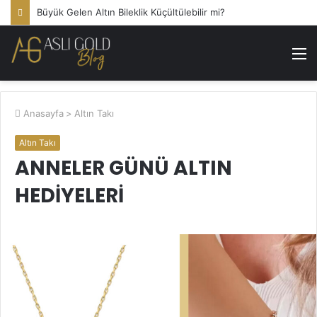
Büyük Gelen Altın Bileklik Küçültülebilir mi?
M
Anasayfa
>
Altın Takı
Altın Takı
ANNELER GÜNÜ ALTIN
HEDIYELERI