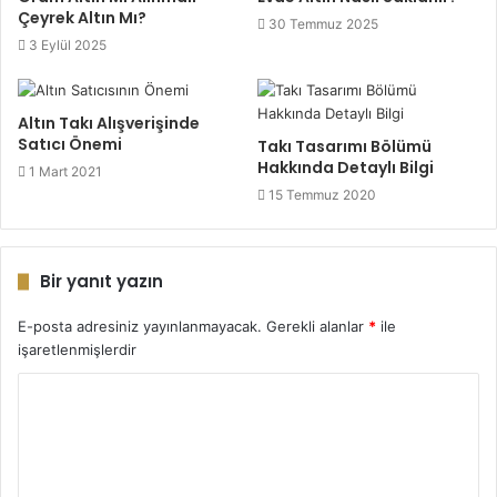
Çeyrek Altın Mı?
30 Temmuz 2025
3 Eylül 2025
Altın Takı Alışverişinde
Satıcı Önemi
Takı Tasarımı Bölümü
Hakkında Detaylı Bilgi
1 Mart 2021
15 Temmuz 2020
Bir yanıt yazın
E-posta adresiniz yayınlanmayacak.
Gerekli alanlar
*
ile
işaretlenmişlerdir
Y
o
r
u