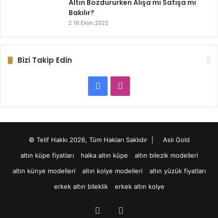
Altın Bozdururken Alışa mı Satışa mı
Bakılır?
16 Ekim 2025
Bizi Takip Edin
Facebook
Instagram
© Telif Hakkı 2026, Tüm Hakları Saklıdır |
Aslı Gold
altın küpe fiyatları
halka altın küpe
altın bilezik modelleri
altın künye modelleri
altın kolye modelleri
altın yüzük fiyatları
erkek altın bileklik
erkek altın kolye
Facebook
Instagram