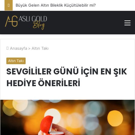
Büyük Gelen Altın Bileklik Küçültülebilir mi?
M
Anasayfa
>
Altın Takı
Altın Takı
SEVGILILER GÜNÜ İÇIN EN ŞIK
HEDIYE ÖNERILERI