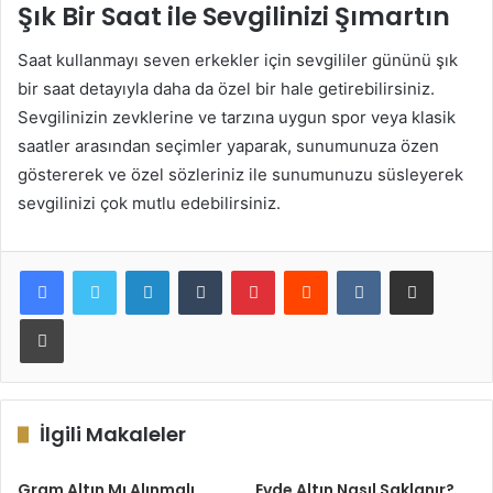
Şık Bir Saat ile Sevgilinizi Şımartın
Saat kullanmayı seven erkekler için sevgililer gününü şık
bir saat detayıyla daha da özel bir hale getirebilirsiniz.
Sevgilinizin zevklerine ve tarzına uygun spor veya klasik
saatler arasından seçimler yaparak, sunumunuza özen
göstererek ve özel sözleriniz ile sunumunuzu süsleyerek
sevgilinizi çok mutlu edebilirsiniz.
LinkedIn
Tumblr
Pinterest
Reddit
VKontakte
E-Posta ile paylaş
Yazdır
İlgili Makaleler
Gram Altın Mı Alınmalı
Evde Altın Nasıl Saklanır?