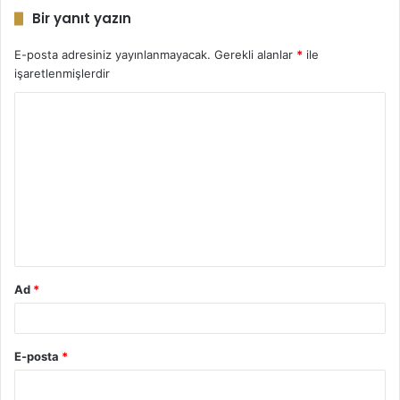
Bir yanıt yazın
E-posta adresiniz yayınlanmayacak.
Gerekli alanlar
*
ile
işaretlenmişlerdir
Y
o
r
u
m
*
Ad
*
E-posta
*