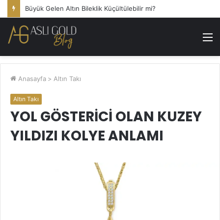
Büyük Gelen Altın Bileklik Küçültülebilir mi?
M
Anasayfa
>
Altın Takı
Altın Takı
YOL GÖSTERICI OLAN KUZEY
YILDIZI KOLYE ANLAMI