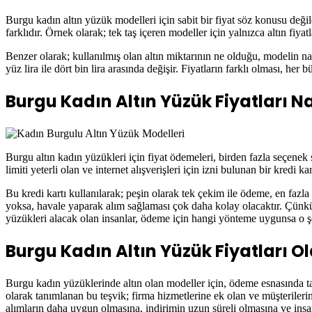
Burgu kadın altın yüzük modelleri için sabit bir fiyat söz konusu deği
farklıdır. Örnek olarak; tek taş içeren modeller için yalnızca altın fi
Benzer olarak; kullanılmış olan altın miktarının ne olduğu, modelin nası
yüz lira ile dört bin lira arasında değişir. Fiyatların farklı olması, 
Burgu Kadın Altın Yüzük Fiyatları N
Burgu altın kadın yüzükleri için fiyat ödemeleri, birden fazla seçenek
limiti yeterli olan ve internet alışverişleri için izni bulunan bir kredi 
Bu kredi kartı kullanılarak; peşin olarak tek çekim ile ödeme, en fazl
yoksa, havale yaparak alım sağlaması çok daha kolay olacaktır. Çünkü h
yüzükleri alacak olan insanlar, ödeme için hangi yönteme uygunsa o şe
Burgu Kadın Altın Yüzük Fiyatları Ol
Burgu kadın yüzüklerinde altın olan modeller için, ödeme esnasında tanın
olarak tanımlanan bu teşvik; firma hizmetlerine ek olan ve müşterileri
alımların daha uygun olmasına, indirimin uzun süreli olmasına ve insa