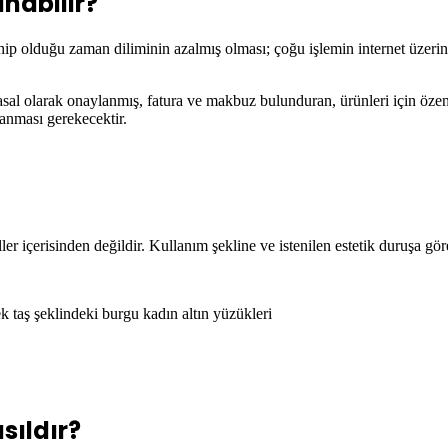
nabilir?
sahip olduğu zaman diliminin azalmış olması; çoğu işlemin internet üze
 yasal olarak onaylanmış, fatura ve makbuz bulunduran, ürünleri için özen
lanması gerekecektir.
ller içerisinden değildir. Kullanım şekline ve istenilen estetik duruşa g
ek taş şeklindeki burgu kadın altın yüzükleri
sıldır?