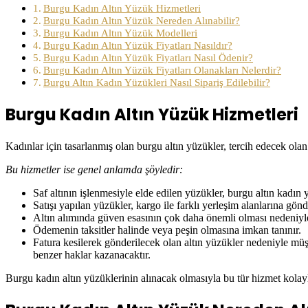
Burgu Kadın Altın Yüzük Hizmetleri
Burgu Kadın Altın Yüzük Nereden Alınabilir?
Burgu Kadın Altın Yüzük Modelleri
Burgu Kadın Altın Yüzük Fiyatları Nasıldır?
Burgu Kadın Altın Yüzük Fiyatları Nasıl Ödenir?
Burgu Kadın Altın Yüzük Fiyatları Olanakları Nelerdir?
Burgu Altın Kadın Yüzükleri Nasıl Sipariş Edilebilir?
Burgu Kadın Altın Yüzük Hizmetleri
Kadınlar için tasarlanmış olan burgu altın yüzükler, tercih edecek olan 
Bu hizmetler ise genel anlamda şöyledir:
Saf altının işlenmesiyle elde edilen yüzükler, burgu altın kadın
Satışı yapılan yüzükler, kargo ile farklı yerleşim alanlarına gön
Altın alımında güven esasının çok daha önemli olması nedeniyle, 
Ödemenin taksitler halinde veya peşin olmasına imkan tanınır.
Fatura kesilerek gönderilecek olan altın yüzükler nedeniyle müş
benzer haklar kazanacaktır.
Burgu kadın altın yüzüklerinin alınacak olmasıyla bu tür hizmet kolayl