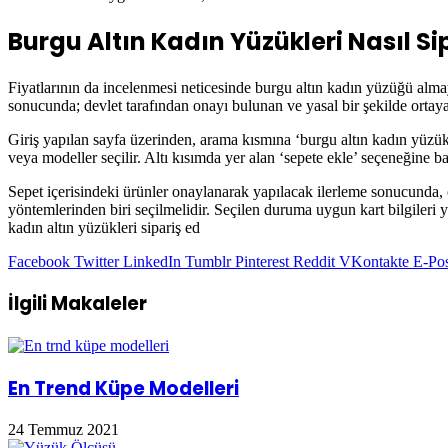
Burgu Altın Kadın Yüzükleri Nasıl Sip
Fiyatlarının da incelenmesi neticesinde burgu altın kadın yüzüğü almay
sonucunda; devlet tarafından onayı bulunan ve yasal bir şekilde ortaya 
Giriş yapılan sayfa üzerinden, arama kısmına ‘burgu altın kadın yüzük
veya modeller seçilir. Altı kısımda yer alan ‘sepete ekle’ seçeneğine b
Sepet içerisindeki ürünler onaylanarak yapılacak ilerleme sonucunda, ö
yöntemlerinden biri seçilmelidir. Seçilen duruma uygun kart bilgileri y
kadın altın yüzükleri sipariş ed
Facebook
Twitter
LinkedIn
Tumblr
Pinterest
Reddit
VKontakte
E-Pos
İlgili Makaleler
En Trend Küpe Modelleri
24 Temmuz 2021