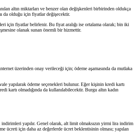
nılan altın miktarları ve benzer olan değişkenleri birbirinden oldukça
 da olduğu için fiyatlar değişecektir.
çin fiyatlar belirlenir. Bu fiyat aralığı ise ortalama olarak; bin iki
leşmesine olanak sunan önemli bir hizmettir.
in internet üzerinden onay verileceği için; ödeme aşamasında da mutlaka
avale yapılarak ödeme seçenekleri bulunur. Eğer kişinin kredi kartı
edi kartı olmadığında da kullanılabilecektir. Burgu altın kadın
ndirimleri yapılır. Genel olarak, alt limit olmaksızın yirmi lira indirim
e ücreti için daha az değerlerde ücret beklentisinin olması; yapılan