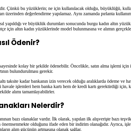
ldir. Çünkü bu yüzüklerin; ne için kullanılacak olduğu, büyüklüğü, kulla
yatları üzerinden değerlendirme yapılamaz. Aynı zamanda pırlanta kullanımı
l yapıldığı ve büyüklük durumları sonucunda burgu kadın altın yüzükleri i
her bütçe için altın kadın yüzüklerinde model bulunmasına ve alımın gerçek
asıl Ödenir?
 sayesinde kolay bir şekilde ödenebilir. Öncelikle, satın alma işlemi iç
kartının bulundurulması gerekir.
a altı taksite kadar bankanın izin verecek olduğu aralıklarda ödeme ve h
avale işlemleri hem banka kartı hem de kredi kartı gerektirdiği için, kr
kilde alımı tamamlayabilirler.
anakları Nelerdir?
an bazı olanaklar vardır. İlk olarak, yapılan ilk alışverişte bazı teşvik i
n önemsenmekte olduğunu ifade eden bir indirim olanağıdır. Ayrıca, işlem
nların alım gücünün artmasına olanak sağlar.