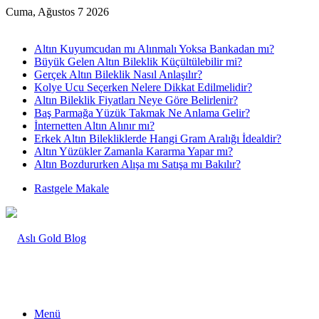
Cuma, Ağustos 7 2026
Son Yazılar
Altın Kuyumcudan mı Alınmalı Yoksa Bankadan mı?
Büyük Gelen Altın Bileklik Küçültülebilir mi?
Gerçek Altın Bileklik Nasıl Anlaşılır?
Kolye Ucu Seçerken Nelere Dikkat Edilmelidir?
Altın Bileklik Fiyatları Neye Göre Belirlenir?
Baş Parmağa Yüzük Takmak Ne Anlama Gelir?
İnternetten Altın Alınır mı?
Erkek Altın Bilekliklerde Hangi Gram Aralığı İdealdir?
Altın Yüzükler Zamanla Kararma Yapar mı?
Altın Bozdururken Alışa mı Satışa mı Bakılır?
Rastgele Makale
Menü