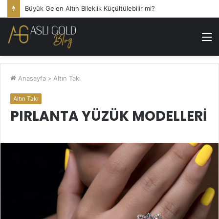
Büyük Gelen Altın Bileklik Küçültülebilir mi?
M
Anasayfa
>
Altın Takı
Altın Takı
PIRLANTA YÜZÜK MODELLERI